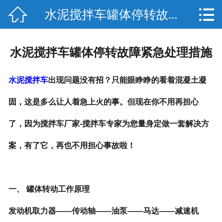


水泥搅拌车罐体停转故...
网站首页

公司简介
水泥搅拌车罐体停转故障紧急处理措施
新闻中心
水泥搅拌车
出现问题没有招？只能眼睁睁的看着混凝土凝
产品展示
固，这是多么让人着急上火的事。但现在你不用再担心
技术知识
了，因为搅拌车厂家-搅拌车专家为您量身定做一套解决方
工程案例
案，有了它，再也不用担心事故啦！
售后服务
联系我们
一、 罐体转动工作原理
发动机取力器——传动轴——油泵——马达——减速机