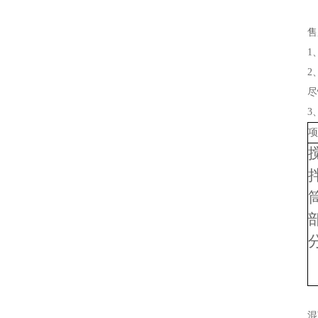
售
1
2
尽
3
项
混