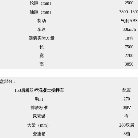
2500
轮距（
mm
）
3800+130
轴距（
mm
）
制动
气
刹
ABS
车速
80
km/h
选装实际方量
10
方
长
7500
宽
2700
高
3850
盘部分：
配置
153后桥
双桥
混凝土搅拌车
动力
270
排放标准
国
Ⅳ
尿素罐
有
大梁（
mm
）
280
双层
变速箱
8
档