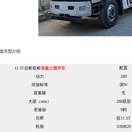
盘车型介绍
配置
11.5T后桥
双桥
混凝土搅拌
车
动力
280
排放标准
国
Ⅳ
尿素罐
无
大梁（
mm
）
280
双层
变速箱
9
档
后桥
双
11.5T
轮胎
1100R20