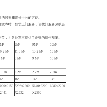
盘的保养和维修十分的方便。
生故障时，如需上门服务，请拨打
服务热线会
利益，为各位车主提供了正确
的操作规范。
7M
³
8M
³
9M
³
10M
³
0.2 M
³
11.8 M
³
13.2 M
³
15 M
³
7 M
³
8 M
³
9 M
³
10 M
³
2.15m
2.2m
2.2m
2.2m
6
°
16
°
14
°
14
°
020x2150
5296x2200
5640x2200
6080x2200
2441
X2532
X2560