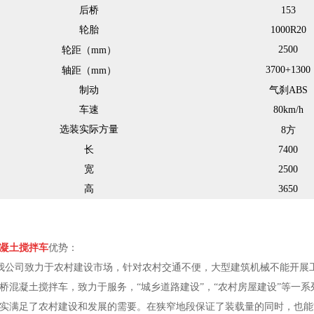
后桥
153
轮胎
1000R20
2500
轮距（
mm
）
3700+1300
轴距（
mm
）
制动
气
刹
ABS
车速
80
km/h
选装实际方量
8
方
长
7400
宽
2500
高
3650
凝土搅拌车
优势：
公司致力于农村建设市场，针对农村交通不便，大型建筑机械不能开展工作
桥混凝土搅拌车，致力于服务，“城乡道路建设”，“农村房屋建设”等一
实满足了农村建设和发展的需要。在狭窄地段保证了装载量的同时，也能