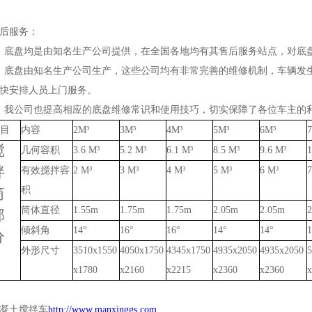
后服务：
、底盘均是由知名生产公司提供，在全国各地均有其售后服务站点，对底
、底盘由知名生产公司生产，这些公司均有非常完善的维修机制，车辆发
快安排人员上门服务。
、我公司也提高相应的底盘维修常识和使用技巧，切实保障了各位车主的
目
内容
2M
³
3M
³
4M
³
5M
³
6M
³
搅
几何容积
3.6 M
³
5.2 M
³
6.1 M
³
8.5 M
³
9.6 M
³
1
拌
有效搅拌容
2 M
³
3 M
³
4 M
³
5 M
³
6 M
³
积
筒
筒体直径
1.55m
1.75m
1.75m
2.05m
2.05m
部
倾斜角
14
°
16
°
16
°
14
°
14
°
1
分
外形尺寸
3510x1550
4050x1750
4345x1750
4935x2050
4935x2050
5
x1780
x2160
x2215
x2360
x2360
x
凝土搅拌车
http://www.manxinggs.com